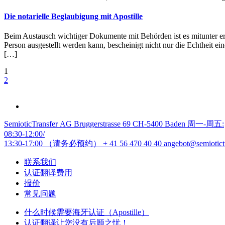
Die notarielle Beglaubigung mit Apostille
Beim Austausch wichtiger Dokumente mit Behörden ist es mitunter erf
Person ausgestellt werden kann, bescheinigt nicht nur die Echtheit e
[…]
1
2
SemioticTransfer AG Bruggerstrasse 69 CH-5400 Baden 周一-周五:
08:30-12:00/
13:30-17:00 （请务必预约）
+ 41 56 470 40 40
angebot@semiotict
联系我们
认证翻译费用
报价
常见问题
什么时候需要海牙认证（Apostille）
认证翻译让您没有后顾之忧！