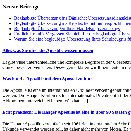
Neuste Beiträge
Beglaubigte Übersetzung ins Dänische: Übersetzungsdienstleis
Beglaubigte Übersetzung ins Kroatische mit muttersprachliche
Beglaubigte Übersetzungen Ihres Handelsregisterauszugs
Endlich Urlaub? Vergessen Sie nicht Ihr die beglaubigte Übers
Warum Sie eine beglaubigte Übersetzung Ihres Schulzeugnis f
Alles was Sie über die Apostille wissen müssen
Es gibt viele unterschiedliche und komplexe Begriffe in der Übersetz
Ganze besser zu verstehen. Deswegen erklären wir Ihnen heute in dies
Was hat die Apostille mit dem Apostel zu tun?
Die Apostille ist eine im internationalen Urkundenverkehr gebräuc
werden. Die Haager Konferenz für Internationales Privatrecht ist der E
Abkommen unterzeichnet haben. Was hat […]
Echt praktisch: Die Haager Apostille ist eine in über 90 Staaten 
Die Haager Apostille vereinfacht seit 1961 den internationalen Schri
Urkunde verwendet werden soll, ist daher nicht mehr von Nöten. Es g