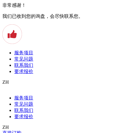
非常感谢！
我们已收到您的询盘，会尽快联系您。
服务项目
常见问题
联系我们
要求报价
ZH
Allgemein
服务项目
Apostille
常见问题
Arbeitszeugnis
Auslandstudium
联系我们
Baden
要求报价
Beeidigter Übersetzer
Beglaubigte Übersetzung
ZH
Bern
直接订购