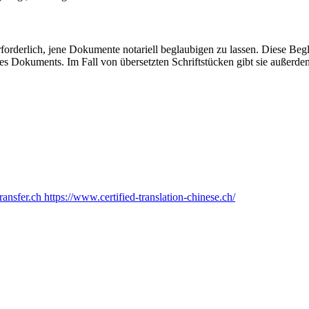
orderlich, jene Dokumente notariell beglaubigen zu lassen. Diese Beg
ines Dokuments. Im Fall von übersetzten Schriftstücken gibt sie außerd
ransfer.ch
https://www.certified-translation-chinese.ch/