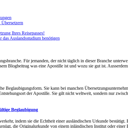
tungen
n Übersetzern
etzung Ihres Reisepasses!
ür das Auslandsstudium benötigen
ungsbranche. Für jemanden, der nicht täglich in dieser Branche unterweg
em Blogbeitrag was eine Apostille ist und wozu sie gut ist. Ausserdem 
hliche Beglaubigungsform. Sie kann bei manchen Übersetzungsunterneh
ntstehungsort der Apostille. Sie gilt nicht weltweit, sondern nur zwisc
gültige Beglaubigung
ftverkehr, indem sie die Echtheit einer ausländischen Urkunde bestätigt
enügt, die Originalurkunde von einem inländischen Institut oder einer