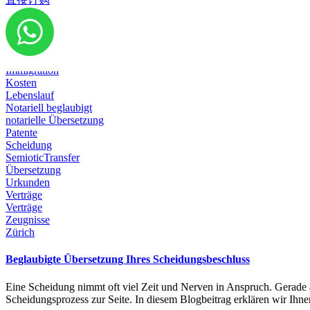
Diplom
Dokumente
Emigration
Geburtsurkunde
Heirat
Immigration
Kosten
Lebenslauf
Notariell beglaubigt
notarielle Übersetzung
Patente
Scheidung
SemioticTransfer
Übersetzung
Urkunden
Verträge
Verträge
Zeugnisse
Zürich
Beglaubigte Übersetzung Ihres Scheidungsbeschluss
Eine Scheidung nimmt oft viel Zeit und Nerven in Anspruch. Gerade
Scheidungsprozess zur Seite. In diesem Blogbeitrag erklären wir Ihn