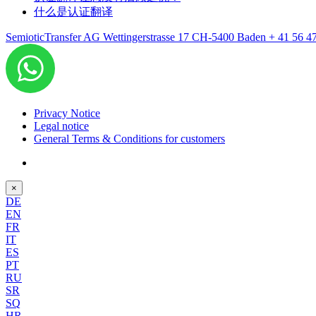
什么是认证翻译
SemioticTransfer AG Wettingerstrasse 17 CH-5400 Baden
+ 41 56 4
Privacy Notice
Legal notice
General Terms & Conditions for customers
×
DE
EN
FR
IT
ES
PT
RU
SR
SQ
HR