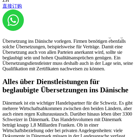
ZH
直接订购
Innerhalb Europas gibt es viele Sprachbarrieren. Auch wenn die
Grenzen gefallen sind, haben die meisten Länder noch ihre eigenen
Amtssprachen. Bürger aus der Schweiz müssen deshalb beim
Schriftverkehr mit dänischen Behörden sehr oft eine beglaubigte
Übersetzung ins Dänische vorlegen. Firmen benötigen ebenfalls
solche Übersetzungen, beispielsweise für Verträge. Damit eine
Übersetzung auch von allen Parteien anerkannt wird, sollte sie
beglaubigt sein und hohen Qualitätsansprüchen genügen. Ein
Übersetzungsdienstleister muss deshalb auch in der Lage sein, seine
Qualifikation mit Zertifikaten nachweisen zu können.
Alles über Dienstleistungen für
beglaubigte Übersetzungen ins Dänische
Dänemark ist ein wichtiger Handelspartner für die Schweiz. Es gibt
mehrere Wirtschaftsabkommen zwischen den beiden Ländern, aber
auch einen regen Kulturaustausch. Darüber hinaus leben über 3300
Schweizer in Dänemark. Das Handelsvolumen mit Dänemark
beträgt knapp 1,8 Milliarden Franken. Ob in einer
Wirtschaftsbeziehung oder bei privaten Angelegenheiten: viele
Dokumente in Dänemark müssen in der Landessprache verfasst