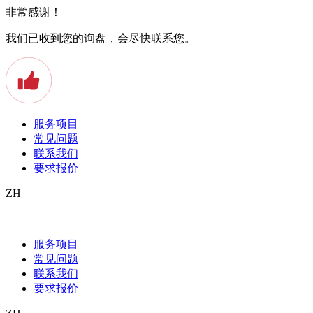
非常感谢！
我们已收到您的询盘，会尽快联系您。
服务项目
常见问题
联系我们
要求报价
ZH
Beglaubigte Übersetzung ins Dänische:
Übersetzungsdienstleistungen
服务项目
常见问题
Eine beglaubigte Übersetzung ins Dänische ist bei Verträgen
联系我们
und anderen offiziellen Dokumenten oft notwendig.
要求报价
Übersetzungsdienstleister verwenden dafür modernste
Technologie, erfahrene Mitarbeiter und zertifizierte Prozesse.