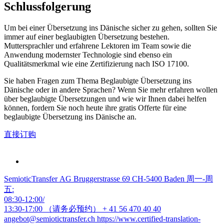
Schlussfolgerung
Um bei einer Übersetzung ins Dänische sicher zu gehen, sollten Sie
immer auf einer beglaubigten Übersetzung bestehen.
Muttersprachler und erfahrene Lektoren im Team sowie die
Anwendung modernster Technologie sind ebenso ein
Qualitätsmerkmal wie eine Zertifizierung nach ISO 17100.
Sie haben Fragen zum Thema Beglaubigte Übersetzung ins
Dänische oder in andere Sprachen? Wenn Sie mehr erfahren wollen
über beglaubigte Übersetzungen und wie wir Ihnen dabei helfen
können, fordern Sie noch heute ihre gratis Offerte für eine
beglaubigte Übersetzung ins Dänische an.
直接订购
SemioticTransfer AG Bruggerstrasse 69 CH-5400 Baden 周一-周
五:
08:30-12:00/
13:30-17:00 （请务必预约）
+ 41 56 470 40 40
angebot@semiotictransfer.ch
https://www.certified-translation-