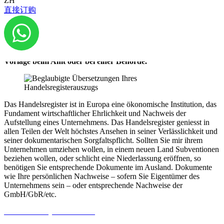
ZH
直接订购
bei uns genau richtig.
Wir übersetzen Ihren Schweizer Handelsregisterauszug in Ihre
gewünschte Sprache. Auf Wunsch übersetzen wir auch Ihren
fremdsprachigen Handelsregisterauszug ins Deutsche zur
Vorlage beim Amt oder bei einer Behörde.
Das Handelsregister ist in Europa eine ökonomische Institution, das
Fundament wirtschaftlicher Ehrlichkeit und Nachweis der
Aufstellung eines Unternehmens. Das Handelsregister geniesst in
allen Teilen der Welt höchstes Ansehen in seiner Verlässlichkeit und
seiner dokumentarischen Sorgfaltspflicht. Sollten Sie mir ihrem
Unternehmen umziehen wollen, in einem neuen Land Subventionen
beziehen wollen, oder schlicht eine Niederlassung eröffnen, so
benötigen Sie entsprechende Dokumente im Ausland. Dokumente
wie Ihre persönlichen Nachweise – sofern Sie Eigentümer des
Unternehmens sein – oder entsprechende Nachweise der
GmbH/GbR/etc.
Gratis Offerte jetzt anfordern