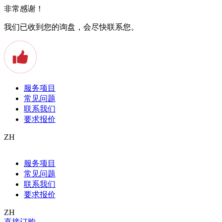
非常感谢！
我们已收到您的询盘，会尽快联系您。
服务项目
常见问题
联系我们
要求报价
ZH
Allgemein
服务项目
Apostille
常见问题
Arbeitszeugnis
Auslandstudium
联系我们
Baden
要求报价
Beeidigter Übersetzer
Beglaubigte Übersetzung
ZH
Bern
直接订购