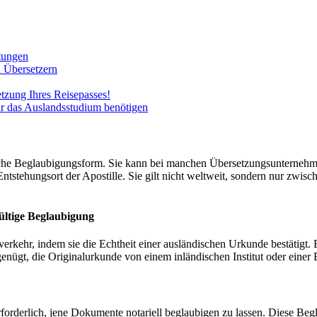
tungen
n Übersetzern
etzung Ihres Reisepasses!
ür das Auslandsstudium benötigen
hliche Beglaubigungsform. Sie kann bei manchen Übersetzungsunterneh
ntstehungsort der Apostille. Sie gilt nicht weltweit, sondern nur zwisc
gültige Beglaubigung
ftverkehr, indem sie die Echtheit einer ausländischen Urkunde bestätigt
enügt, die Originalurkunde von einem inländischen Institut oder einer
orderlich, jene Dokumente notariell beglaubigen zu lassen. Diese Beg