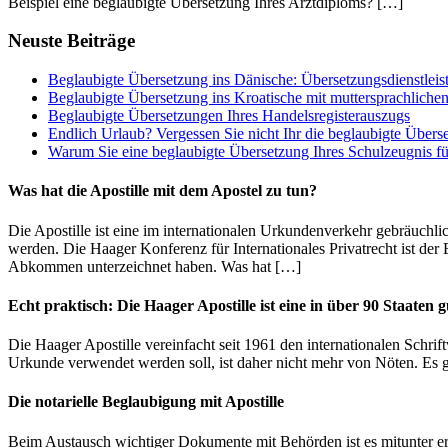
Beispiel eine beglaubigte Übersetzung Ihres Arztdiploms? […]
Neuste Beiträge
Beglaubigte Übersetzung ins Dänische: Übersetzungsdienstleis
Beglaubigte Übersetzung ins Kroatische mit muttersprachliche
Beglaubigte Übersetzungen Ihres Handelsregisterauszugs
Endlich Urlaub? Vergessen Sie nicht Ihr die beglaubigte Übers
Warum Sie eine beglaubigte Übersetzung Ihres Schulzeugnis f
Was hat die Apostille mit dem Apostel zu tun?
Die Apostille ist eine im internationalen Urkundenverkehr gebräuc
werden. Die Haager Konferenz für Internationales Privatrecht ist der E
Abkommen unterzeichnet haben. Was hat […]
Echt praktisch: Die Haager Apostille ist eine in über 90 Staaten 
Die Haager Apostille vereinfacht seit 1961 den internationalen Schri
Urkunde verwendet werden soll, ist daher nicht mehr von Nöten. Es g
Die notarielle Beglaubigung mit Apostille
Beim Austausch wichtiger Dokumente mit Behörden ist es mitunter erf