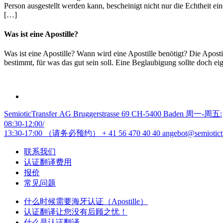
Person ausgestellt werden kann, bescheinigt nicht nur die Echtheit e
[…]
Was ist eine Apostille?
Was ist eine Apostille? Wann wird eine Apostille benötigt? Die Apost
bestimmt, für was das gut sein soll. Eine Beglaubigung sollte doch ei
SemioticTransfer AG Bruggerstrasse 69 CH-5400 Baden 周一-周五:
08:30-12:00/
13:30-17:00 （请务必预约）
+ 41 56 470 40 40
angebot@semiotict
联系我们
认证翻译费用
报价
常见问题
什么时候需要海牙认证（Apostille）
认证翻译让您没有后顾之忧！
什么是认证翻译