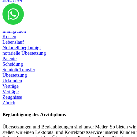
Diplom
Dokumente
Emigration
Geburtsurkunde
Heirat
Immigration
Kosten
Lebenslauf
Notariell beglaubigt
notarielle Übersetzung
Patente
Scheidung
SemioticTransfer
Übersetzung
Urkunden
Verträge
Verträge
Zeugnisse
Zürich
Beglaubigung des Arztdiploms
Übersetzungen und Beglaubigungen sind unser Metier. So bieten wir,
stellen wir einen Lektorats- und Korrektoratsservice unseren Kunde