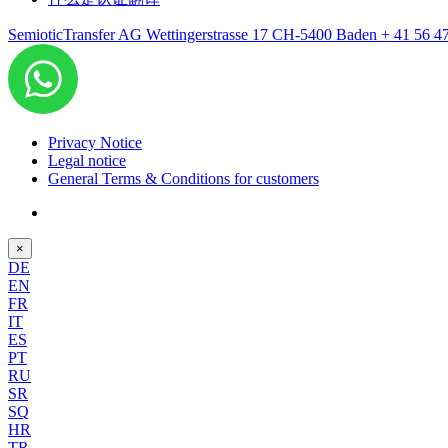
SemioticTransfer AG Wettingerstrasse 17 CH-5400 Baden
+ 41 56 4
Privacy Notice
Legal notice
General Terms & Conditions for customers
×
DE
EN
FR
IT
ES
PT
RU
SR
SQ
HR
TR