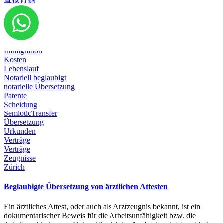
Diplom
Dokumente
Emigration
Geburtsurkunde
Heirat
Immigration
Kosten
Lebenslauf
Notariell beglaubigt
notarielle Übersetzung
Patente
Scheidung
SemioticTransfer
Übersetzung
Urkunden
Verträge
Verträge
Zeugnisse
Zürich
Beglaubigte Übersetzung von ärztlichen Attesten
Ein ärztliches Attest, oder auch als Arztzeugnis bekannt, ist ein
dokumentarischer Beweis für die Arbeitsunfähigkeit bzw. die