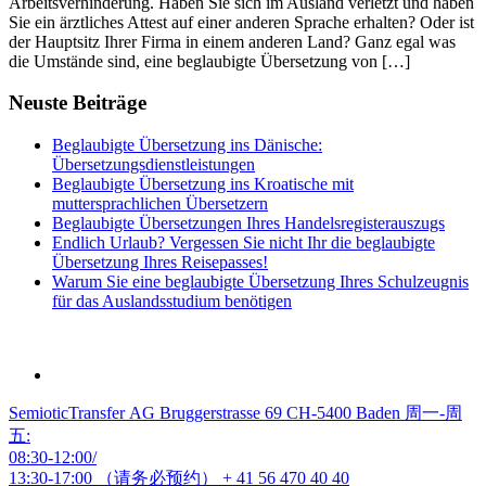
Arbeitsverhinderung. Haben Sie sich im Ausland verletzt und haben
Sie ein ärztliches Attest auf einer anderen Sprache erhalten? Oder ist
der Hauptsitz Ihrer Firma in einem anderen Land? Ganz egal was
die Umstände sind, eine beglaubigte Übersetzung von […]
Neuste Beiträge
Beglaubigte Übersetzung ins Dänische:
Übersetzungsdienstleistungen
Beglaubigte Übersetzung ins Kroatische mit
muttersprachlichen Übersetzern
Beglaubigte Übersetzungen Ihres Handelsregisterauszugs
Endlich Urlaub? Vergessen Sie nicht Ihr die beglaubigte
Übersetzung Ihres Reisepasses!
Warum Sie eine beglaubigte Übersetzung Ihres Schulzeugnis
für das Auslandsstudium benötigen
SemioticTransfer AG Bruggerstrasse 69 CH-5400 Baden 周一-周
五:
08:30-12:00/
13:30-17:00 （请务必预约）
+ 41 56 470 40 40