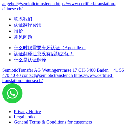
angebot@semiotictransfer.ch
https://www.certified-translation-
chinese.ch/
联系我们
认证翻译费用
报价
常见问题
什么时候需要海牙认证（Apostille）
认证翻译让您没有后顾之忧！
什么是认证翻译
SemioticTransfer AG Wettingerstrasse 17 CH-5400 Baden
+ 41 56
470 40 40
contact@semiotictransfer.ch
https://www.certified-
translation-chinese.ch/
Privacy Notice
Legal notice
General Terms & Conditions for customers