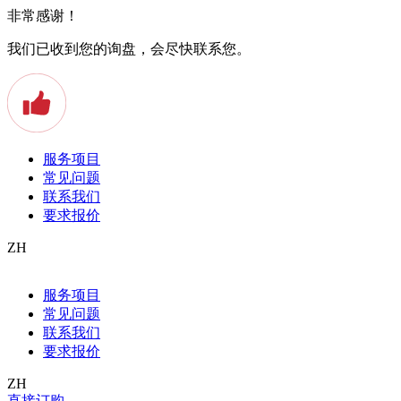
非常感谢！
我们已收到您的询盘，会尽快联系您。
服务项目
常见问题
联系我们
要求报价
ZH
Allgemein
服务项目
Apostille
常见问题
Arbeitszeugnis
Auslandstudium
联系我们
Baden
要求报价
Beeidigter Übersetzer
Beglaubigte Übersetzung
ZH
Bern
直接订购