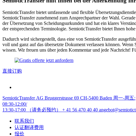
SemioticTransfer hilft Ihnen bei der Anerkennung Ih
SemioticTransfer bietet umfassende und flexible Übersetzungsdienst
SemioticTransfer zunehmend zum Ansprechpartner der Wahl. Gerade w
der Übersetzung von Scheidungsurkunden und hat ein klares Verständn
der entsprechenden Terminologie. SemioticTransfer bietet Ihnen hohe 
Dadurch wird sichergestellt, dass eine von SemioticTransfer ausgefü
voll und ganz auf das übersetzte Dokument verlassen können. Wenn 
wissen. Wir freuen uns über jeden Kommentar und jede Nachricht! Fü
直接订购
SemioticTransfer AG Bruggerstrasse 69 CH-5400 Baden 周一-周五:
08:30-12:00/
13:30-17:00 （请务必预约）
+ 41 56 470 40 40
angebot@semiotict
联系我们
认证翻译费用
报价