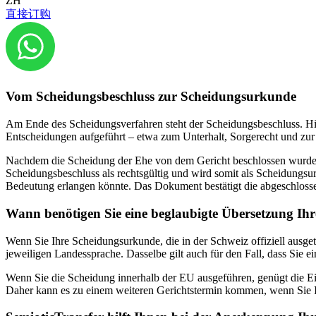
ZH
直接订购
Bei der Übersetzung von Scheidungsbeschlüssen, -urkunden und verwan
und unserem Wissen führen wir Sie durch das Minenfeld internationa
Gratis Offerte jetzt anfordern
Vom Scheidungsbeschluss zur Scheidungsurkunde
Am Ende des Scheidungsverfahren steht der Scheidungsbeschluss. Hie
Entscheidungen aufgeführt – etwa zum Unterhalt, Sorgerecht und zur
Nachdem die Scheidung der Ehe von dem Gericht beschlossen wurde, e
Scheidungsbeschluss als rechtsgültig und wird somit als Scheidungsu
Bedeutung erlangen könnte. Das Dokument bestätigt die abgeschloss
Wann benötigen Sie eine beglaubigte Übersetzung Ih
Wenn Sie Ihre Scheidungsurkunde, die in der Schweiz offiziell ausge
jeweiligen Landessprache. Dasselbe gilt auch für den Fall, dass Sie
Wenn Sie die Scheidung innerhalb der EU ausgeführen, genügt die Ein
Daher kann es zu einem weiteren Gerichtstermin kommen, wenn Sie I