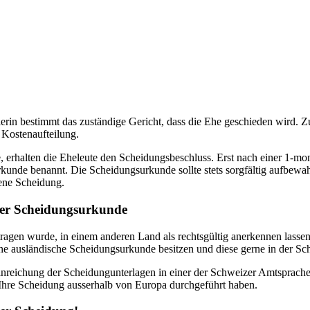
dten Dokumenten kann es oft verwirrend sein. Es ist schwierig heraus
ler Dokumente und unterstützen Sie bei der Anerkennung Ihrer Scheid
rin bestimmt das zuständige Gericht, dass die Ehe geschieden wird. 
 Kostenaufteilung.
rhalten die Eheleute den Scheidungsbeschluss. Erst nach einer 1-mona
rkunde benannt. Die Scheidungsurkunde sollte stets sorgfältig aufbewa
ene Scheidung.
rer Scheidungsurkunde
tragen wurde, in einem anderen Land als rechtsgültig anerkennen lasse
 eine ausländische Scheidungsurkunde besitzen und diese gerne in der 
reichung der Scheidungunterlagen in einer der Schweizer Amtsprachen.
hre Scheidung ausserhalb von Europa durchgeführt haben.