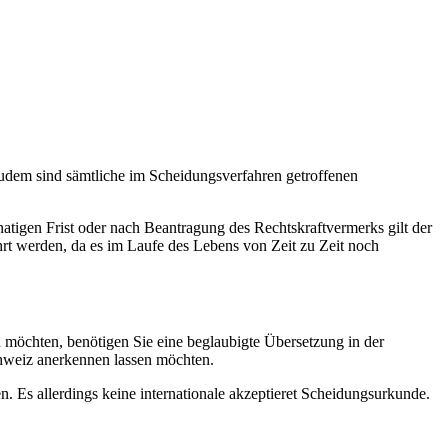
zufinden, was tatsächlich erforderlich ist. Mit unseren Erfahrungen
ung.
Zudem sind sämtliche im Scheidungsverfahren getroffenen
tigen Frist oder nach Beantragung des Rechtskraftvermerks gilt der
hrt werden, da es im Laufe des Lebens von Zeit zu Zeit noch
n möchten, benötigen Sie eine beglaubigte Übersetzung in der
Schweiz anerkennen lassen möchten.
 Es allerdings keine internationale akzeptieret Scheidungsurkunde.