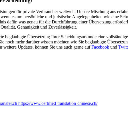
rer Scheidung!
leistungen für private Verbraucher weltweit. Unsere Mischung aus erf
enn es um persönliche und juristische Angelegenheiten wie eine Sche
is dafür, was genau für die Durchführung einer Übersetzung erforderl
Qualität, Genauigkeit und Zuverlässigkeit.
hrte beglaubigte Übersetzung Ihrer Scheidungsurkunde eine vollständig
Sie noch mehr darüber wissen möchten wie Sie beglaubigte Übersetzun
r weitere Updates, können Sie uns auch gerne auf
Facebook
und
Twitt
ransfer.ch
https://www.certified-translation-chinese.ch/