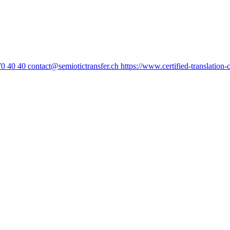
70 40 40
contact@semiotictransfer.ch
https://www.certified-translation-