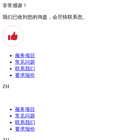
非常感谢！
我们已收到您的询盘，会尽快联系您。
服务项目
常见问题
联系我们
要求报价
ZH
Beglaubigte Übersetzung aus der
Energiebranche
服务项目
常见问题
Energie ist überall auf der Welt gefragt. Denn es ist der Brennstoff
联系我们
für industrielles und wirtschaftliches Wachstum. Daher sind auch
要求报价
Unternehmen aus den Bereichen Öl, Gas, Elektrizität und
erneuerbare Energien viel auf ausländischen Märkten tätig. In den