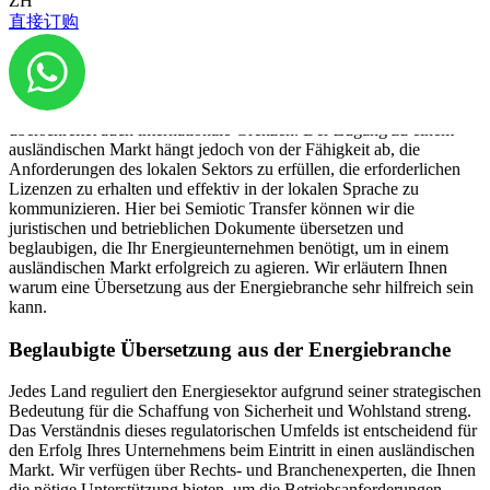
ZH
vergangenen Jahren haben sich vor allem die erneuerbaren Energien
直接订购
stark entwickelt und nehmen einen immer grösser werdenden Teil
des Energiemarktes ein. Geothermie, Solarenergie, Windenergie,
Wasserkraft und Bioenergie sind die Energielieferanten von morgen.
Die starke Konjunktur der Branche kennt keine Grenzen und
überschreitet auch internationale Grenzen. Der Zugang zu einem
ausländischen Markt hängt jedoch von der Fähigkeit ab, die
Anforderungen des lokalen Sektors zu erfüllen, die erforderlichen
Lizenzen zu erhalten und effektiv in der lokalen Sprache zu
kommunizieren. Hier bei Semiotic Transfer können wir die
juristischen und betrieblichen Dokumente übersetzen und
beglaubigen, die Ihr Energieunternehmen benötigt, um in einem
ausländischen Markt erfolgreich zu agieren. Wir erläutern Ihnen
warum eine Übersetzung aus der Energiebranche sehr hilfreich sein
kann.
Beglaubigte Übersetzung aus der Energiebranche
Jedes Land reguliert den Energiesektor aufgrund seiner strategischen
Bedeutung für die Schaffung von Sicherheit und Wohlstand streng.
Das Verständnis dieses regulatorischen Umfelds ist entscheidend für
den Erfolg Ihres Unternehmens beim Eintritt in einen ausländischen
Markt. Wir verfügen über Rechts- und Branchenexperten, die Ihnen
die nötige Unterstützung bieten, um die Betriebsanforderungen