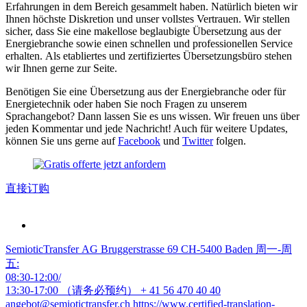
Erfahrungen in dem Bereich gesammelt haben. Natürlich bieten wir
Ihnen höchste Diskretion und unser vollstes Vertrauen. Wir stellen
sicher, dass Sie eine makellose beglaubigte Übersetzung aus der
Energiebranche sowie einen schnellen und professionellen Service
erhalten. Als etabliertes und zertifiziertes Übersetzungsbüro stehen
wir Ihnen gerne zur Seite.
Benötigen Sie eine Übersetzung aus der Energiebranche oder für
Energietechnik oder haben Sie noch Fragen zu unserem
Sprachangebot? Dann lassen Sie es uns wissen. Wir freuen uns über
jeden Kommentar und jede Nachricht! Auch für weitere Updates,
können Sie uns gerne auf
Facebook
und
Twitter
folgen.
直接订购
SemioticTransfer AG Bruggerstrasse 69 CH-5400 Baden 周一-周
五:
08:30-12:00/
13:30-17:00 （请务必预约）
+ 41 56 470 40 40
angebot@semiotictransfer.ch
https://www.certified-translation-