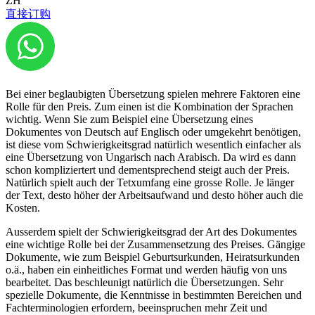
ZH
werden. Und keine Sorge, Sie kommen wahrscheinlich wesentlich
直接订购
günstiger weg als Sie denken!
Wie setzt sich der Preis einer
beglaubigten Übersetzung zusammen?
Bei einer beglaubigten Übersetzung spielen mehrere Faktoren eine
Rolle für den Preis. Zum einen ist die Kombination der Sprachen
wichtig. Wenn Sie zum Beispiel eine Übersetzung eines
Dokumentes von Deutsch auf Englisch oder umgekehrt benötigen,
ist diese vom Schwierigkeitsgrad natürlich wesentlich einfacher als
eine Übersetzung von Ungarisch nach Arabisch. Da wird es dann
schon kompliziertert und dementsprechend steigt auch der Preis.
Natürlich spielt auch der Tetxumfang eine grosse Rolle. Je länger
der Text, desto höher der Arbeitsaufwand und desto höher auch die
Kosten.
Ausserdem spielt der Schwierigkeitsgrad der Art des Dokumentes
eine wichtige Rolle bei der Zusammensetzung des Preises. Gängige
Dokumente, wie zum Beispiel Geburtsurkunden, Heiratsurkunden
o.ä., haben ein einheitliches Format und werden häufig von uns
bearbeitet. Das beschleunigt natürlich die Übersetzungen. Sehr
spezielle Dokumente, die Kenntnisse in bestimmten Bereichen und
Fachterminologien erfordern, beeinspruchen mehr Zeit und