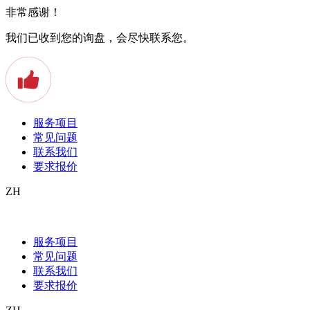
非常感谢！
我们已收到您的询盘，会尽快联系您。
服务项目
常见问题
联系我们
要求报价
ZH
Preis einer beglaubigten Übersetzung
服务项目
Sie benötigen eine beglaubigte Übersetzung, aber haben keinen
常见问题
Überblick über die anfallenden Kosten? Viele Leute denken, dass
联系我们
beglaubigte Übersetzungen gleich eine riesige Investition benötigt.
要求报价
Aber dem ist nicht so. In diesem Blogbeitrag dreht sich alles um den
Preis einer beglaubigten Übersetzung und welche Kosten fällig