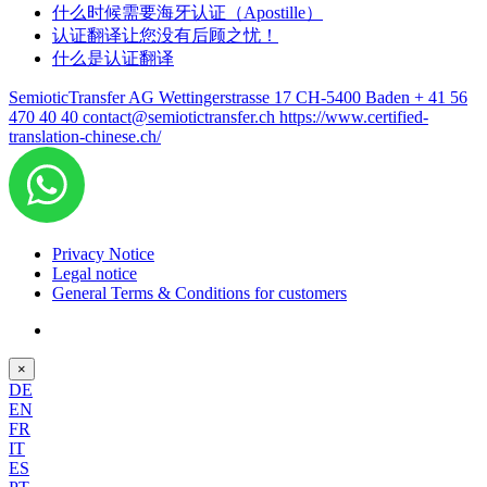
什么时候需要海牙认证（Apostille）
认证翻译让您没有后顾之忧！
什么是认证翻译
SemioticTransfer AG Wettingerstrasse 17 CH-5400 Baden
+ 41 56
470 40 40
contact@semiotictransfer.ch
https://www.certified-
translation-chinese.ch/
Privacy Notice
Legal notice
General Terms & Conditions for customers
×
DE
EN
FR
IT
ES