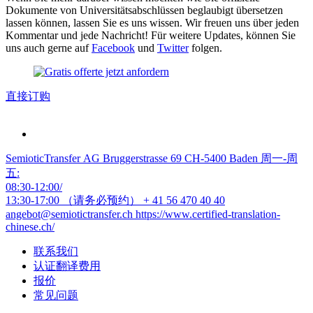
Dokumente von Universitätsabschlüssen beglaubigt übersetzen
lassen können, lassen Sie es uns wissen. Wir freuen uns über jeden
Kommentar und jede Nachricht! Für weitere Updates, können Sie
uns auch gerne auf
Facebook
und
Twitter
folgen.
直接订购
SemioticTransfer AG Bruggerstrasse 69 CH-5400 Baden 周一-周
五:
08:30-12:00/
13:30-17:00 （请务必预约）
+ 41 56 470 40 40
angebot@semiotictransfer.ch
https://www.certified-translation-
chinese.ch/
联系我们
认证翻译费用
报价
常见问题