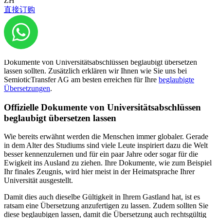
ZH
nach dem Studium im Ausland einen neuen Job beginnen möchetn.
直接订购
Der Drang und der Wunsch ein neues Land kennenzulernen oder
ausserhalb der Heimat zu wohnen ist bei vielen gestiegen.
Ihnen steht also nach Ihrem Studium die ganze Welt offen, damit
Ihre Pläne nicht an der Sprache Ihrer Dokumenten, Zeugnisse o.ä.
scheitert, stellen wir Ihnen heute vor warum Sie offizielle
Dokumente von Universitätsabschlüssen beglaubigt übersetzen
lassen sollten. Zusätzlich erklären wir Ihnen wie Sie uns bei
SemioticTransfer AG am besten erreichen für Ihre
beglaubigte
Übersetzungen
.
Offizielle Dokumente von Universitätsabschlüssen
beglaubigt übersetzen lassen
Wie bereits erwähnt werden die Menschen immer globaler. Gerade
in dem Alter des Studiums sind viele Leute inspiriert dazu die Welt
besser kennenzulernen und für ein paar Jahre oder sogar für die
Ewigkeit ins Ausland zu ziehen. Ihre Dokumente, wie zum Beispiel
Ihr finales Zeugnis, wird hier meist in der Heimatsprache Ihrer
Universität ausgestellt.
Damit dies auch dieselbe Gültigkeit in Ihrem Gastland hat, ist es
ratsam eine Übersetzung anzufertigen zu lassen. Zudem sollten Sie
diese beglaubigen lassen, damit die Übersetzung auch rechtsgültig