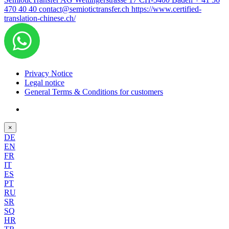
470 40 40
contact@semiotictransfer.ch
https://www.certified-
translation-chinese.ch/
Privacy Notice
Legal notice
General Terms & Conditions for customers
×
DE
EN
FR
IT
ES
PT
RU
SR
SQ
HR