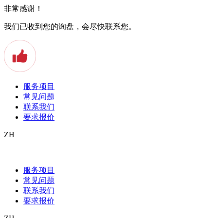
非常感谢！
我们已收到您的询盘，会尽快联系您。
服务项目
常见问题
联系我们
要求报价
ZH
Informatikanwendungen als beglaubigte
Übersetzungen
服务项目
常见问题
Beglaubigte Übersetzungen werden meist im Umgang mit Ämtern
联系我们
und offiziellen Stellen bspw. Konsulaten, Botschaften oder im
要求报价
geschäftlichen Umgang zwischen internationalen Businesspartnern
benötigt und entsprechend eingefordert. Doch auch im privaten