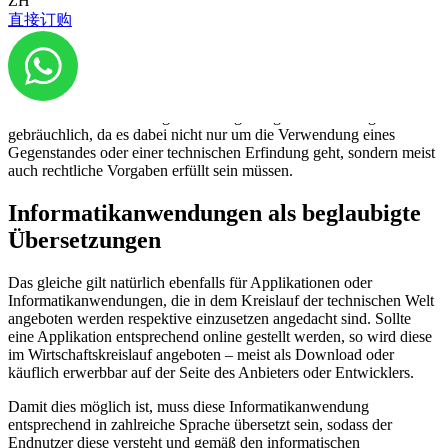
ZH
Umgang können beglaubigte Übersetzungen verlangt werden, bzw.
直接订购
eine bessere Kommunikation und Verständnis sowie Vertrauen
erzeugen.
Bei Gebrauchsanweisungen sind beglaubigte Übersetzungen sehr
gebräuchlich, da es dabei nicht nur um die Verwendung eines
Gegenstandes oder einer technischen Erfindung geht, sondern meist
auch rechtliche Vorgaben erfüllt sein müssen.
Informatikanwendungen als beglaubigte
Übersetzungen
Das gleiche gilt natürlich ebenfalls für Applikationen oder
Informatikanwendungen, die in dem Kreislauf der technischen Welt
angeboten werden respektive einzusetzen angedacht sind. Sollte
eine Applikation entsprechend online gestellt werden, so wird diese
im Wirtschaftskreislauf angeboten – meist als Download oder
käuflich erwerbbar auf der Seite des Anbieters oder Entwicklers.
Damit dies möglich ist, muss diese Informatikanwendung
entsprechend in zahlreiche Sprache übersetzt sein, sodass der
Endnutzer diese versteht und gemäß den informatischen