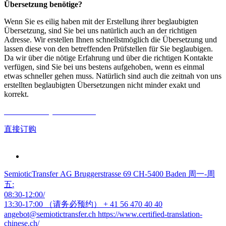
Übersetzung benötige?
Wenn Sie es eilig haben mit der Erstellung ihrer beglaubigten
Übersetzung, sind Sie bei uns natürlich auch an der richtigen
Adresse. Wir erstellen Ihnen schnellstmöglich die Übersetzung und
lassen diese von den betreffenden Prüfstellen für Sie beglaubigen.
Da wir über die nötige Erfahrung und über die richtigen Kontakte
verfügen, sind Sie bei uns bestens aufgehoben, wenn es einmal
etwas schneller gehen muss. Natürlich sind auch die zeitnah von uns
erstellten beglaubigten Übersetzungen nicht minder exakt und
korrekt.
Gratis Offerte jetzt anfordern
直接订购
SemioticTransfer AG Bruggerstrasse 69 CH-5400 Baden 周一-周
五:
08:30-12:00/
13:30-17:00 （请务必预约）
+ 41 56 470 40 40
angebot@semiotictransfer.ch
https://www.certified-translation-
chinese.ch/