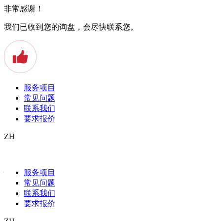
非常感谢！
我们已收到您的询盘，会尽快联系您。
服务项目
常见问题
联系我们
要求报价
ZH
Ich brauche eine beglaubigte Übersetzung
– was nun?
服务项目
常见问题
Vielleicht möchten Sie einen Job im Ausland annehmen, haben über
联系我们
Länder- und Sprachgrenzen hinweg die Liebe ihres Lebens
要求报价
geheiratet oder wollen eine wissenschaftliche Publikation für eine
internationale Stipendienvergabe einreichen – Gründe gibt es viele,