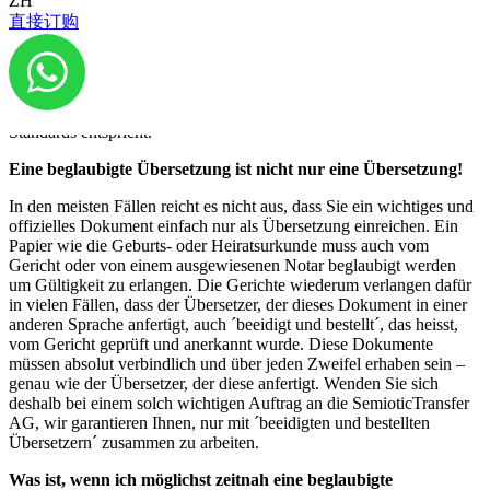
ZH
warum Sie eine beglaubigte Übersetzung benötigen könnten. Und
直接订购
da Sie diese in den allerseltensten Fällen selber anfertigen können,
sollten Sie sich von Anfang an ein erfahrenes und dafür
qualifiziertes Übersetzungsbüro wenden. Bei der SemioticTransfer
AG können Sie sicher sein, dass die Übersetzung, welche Sie bei
der jeweiligen Stelle im Ausland einreichen auch deren Normen und
Standards entspricht.
Eine beglaubigte Übersetzung ist nicht nur eine Übersetzung!
In den meisten Fällen reicht es nicht aus, dass Sie ein wichtiges und
offizielles Dokument einfach nur als Übersetzung einreichen. Ein
Papier wie die Geburts- oder Heiratsurkunde muss auch vom
Gericht oder von einem ausgewiesenen Notar beglaubigt werden
um Gültigkeit zu erlangen. Die Gerichte wiederum verlangen dafür
in vielen Fällen, dass der Übersetzer, der dieses Dokument in einer
anderen Sprache anfertigt, auch ´beeidigt und bestellt´, das heisst,
vom Gericht geprüft und anerkannt wurde. Diese Dokumente
müssen absolut verbindlich und über jeden Zweifel erhaben sein –
genau wie der Übersetzer, der diese anfertigt. Wenden Sie sich
deshalb bei einem solch wichtigen Auftrag an die SemioticTransfer
AG, wir garantieren Ihnen, nur mit ´beeidigten und bestellten
Übersetzern´ zusammen zu arbeiten.
Was ist, wenn ich möglichst zeitnah eine beglaubigte