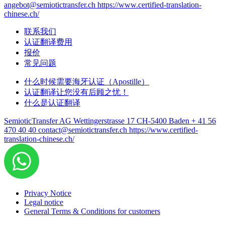
angebot@semiotictransfer.ch
https://www.certified-translation-
chinese.ch/
联系我们
认证翻译费用
报价
常见问题
什么时候需要海牙认证（Apostille）
认证翻译让您没有后顾之忧！
什么是认证翻译
SemioticTransfer AG Wettingerstrasse 17 CH-5400 Baden
+ 41 56
470 40 40
contact@semiotictransfer.ch
https://www.certified-
translation-chinese.ch/
Privacy Notice
Legal notice
General Terms & Conditions for customers