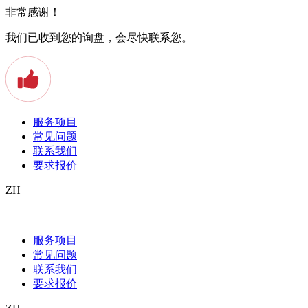
非常感谢！
我们已收到您的询盘，会尽快联系您。
服务项目
常见问题
联系我们
要求报价
ZH
Beglaubigte Übersetzungen von Ihren
Versicherungsdokumenten
服务项目
常见问题
Haben Sie vor in ein anderes Land auszuwandern? Oder haben Sie
联系我们
vor für eine etwas längere Zeit in der Weltgeschichte herum zu
要求报价
reisen? Um im Ausland auf Nummer sicher zu gehen und eine
entspannte Zeit geniessen zu können, ist es wichtig, eine