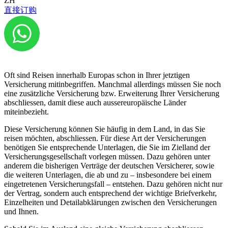
ZH
entsprechende Versicherung abzuschliessen. In diesem Blogbeitrag
直接订购
erfahren Sie alles was Sie über beglaubigte Übersetzungen von
Ihren Versicherungsdokumenten wissen müssen.
Beglaubigte Übersetzungen von Ihren
Versicherungsdokumenten
Oft sind Reisen innerhalb Europas schon in Ihrer jetztigen
Versicherung mitinbegriffen. Manchmal allerdings müssen Sie noch
eine zusätzliche Versicherung bzw. Erweiterung Ihrer Versicherung
abschliessen, damit diese auch aussereuropäische Länder
miteinbezieht.
Diese Versicherung können Sie häufig in dem Land, in das Sie
reisen möchten, abschliessen. Für diese Art der Versicherungen
benötigen Sie entsprechende Unterlagen, die Sie im Zielland der
Versicherungsgesellschaft vorlegen müssen. Dazu gehören unter
anderem die bisherigen Verträge der deutschen Versicherer, sowie
die weiteren Unterlagen, die ab und zu – insbesondere bei einem
eingetretenen Versicherungsfall – entstehen. Dazu gehören nicht nur
der Vertrag, sondern auch entsprechend der wichtige Briefverkehr,
Einzelheiten und Detailabklärungen zwischen den Versicherungen
und Ihnen.