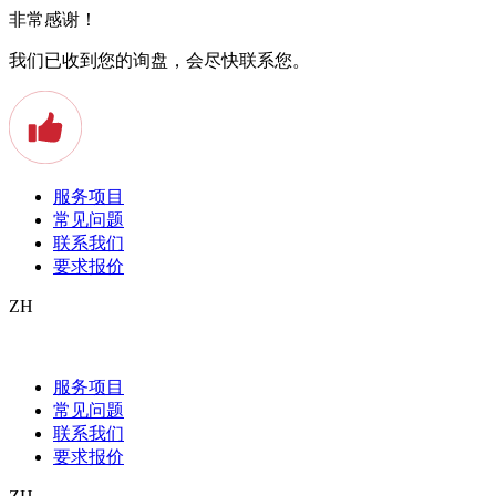
非常感谢！
我们已收到您的询盘，会尽快联系您。
服务项目
常见问题
联系我们
要求报价
ZH
Beglaubigte Übersetzungen für den
Grundstückskauf
服务项目
常见问题
Haben Sie vor ein Grundstück im Ausland zu erwerben? Oder
联系我们
haben Sie vielleicht erst vor kurzem ein Grundstück im Ausland
要求报价
gekauft? Wenn eines der beschriebenen Situationen auf Sie zutrifft,
sollten Sie sich diesen Blogbeitrag zu Herzen nehmen. Beglaubigte