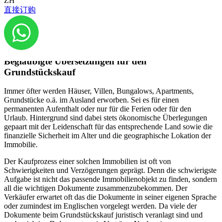
ZH
Übersetzungen können beim Grundstückskauf im Ausland so einige
直接订购
Schwierigkeiten vorbeugen und vereinfachen sowie den ganzen
Prozess beschleunigen. Wieso und warum beglaubigte
Übersetzungen für den Grundstückskauf relevant sind und an wen
Sie sich wenden können, erfahren Sie in diesem Blogbeitrag.
Beglaubigte Übersetzungen für den
Grundstückskauf
Immer öfter werden Häuser, Villen, Bungalows, Apartments,
Grundstücke o.ä. im Ausland erworben. Sei es für einen
permanenten Aufenthalt oder nur für die Ferien oder für den
Urlaub. Hintergrund sind dabei stets ökonomische Überlegungen
gepaart mit der Leidenschaft für das entsprechende Land sowie die
finanzielle Sicherheit im Alter und die geographische Lokation der
Immobilie.
Der Kaufprozess einer solchen Immobilien ist oft von
Schwierigkeiten und Verzögerungen geprägt. Denn die schwierigste
Aufgabe ist nicht das passende Immobilienobjekt zu finden, sondern
all die wichtigen Dokumente zusammenzubekommen. Der
Verkäufer erwartet oft das die Dokumente in seiner eigenen Sprache
oder zumindest im Englischen vorgelegt werden. Da viele der
Dokumente beim Grundstückskauf juristisch veranlagt sind und