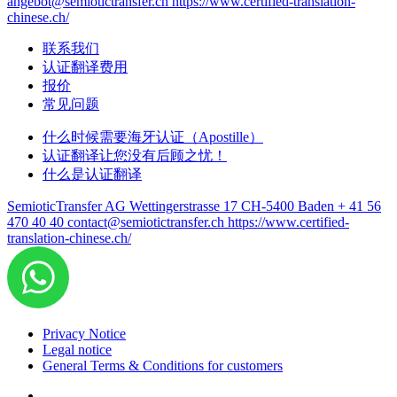
angebot@semiotictransfer.ch
https://www.certified-translation-
chinese.ch/
联系我们
认证翻译费用
报价
常见问题
什么时候需要海牙认证（Apostille）
认证翻译让您没有后顾之忧！
什么是认证翻译
SemioticTransfer AG Wettingerstrasse 17 CH-5400 Baden
+ 41 56
470 40 40
contact@semiotictransfer.ch
https://www.certified-
translation-chinese.ch/
Privacy Notice
Legal notice
General Terms & Conditions for customers