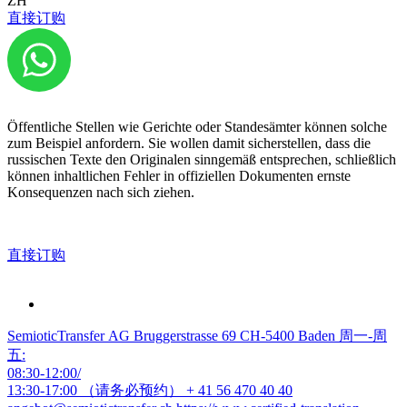
ZH
etwa ins Russische.
直接订购
Achten Sie darauf, dass Sie einen „beeidigten Übersetzer“ mit dem
Auftrag betrauen, denn nur solche Übersetzer sind dazu befugt, die
Beglaubigung dem russischen Dokument beizufügen.
Wofür benötigt man überhaupt beglaubigte Übersetzungen?
Öffentliche Stellen wie Gerichte oder Standesämter können solche
zum Beispiel anfordern. Sie wollen damit sicherstellen, dass die
russischen Texte den Originalen sinngemäß entsprechen, schließlich
können inhaltlichen Fehler in offiziellen Dokumenten ernste
Konsequenzen nach sich ziehen.
直接订购
SemioticTransfer AG Bruggerstrasse 69 CH-5400 Baden 周一-周
五:
08:30-12:00/
13:30-17:00 （请务必预约）
+ 41 56 470 40 40