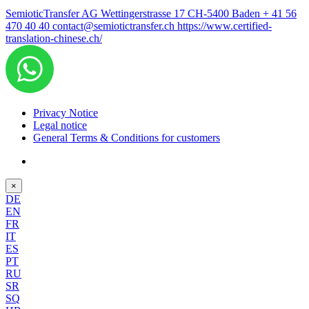
SemioticTransfer AG Wettingerstrasse 17 CH-5400 Baden
+ 41 56
470 40 40
contact@semiotictransfer.ch
https://www.certified-
translation-chinese.ch/
Privacy Notice
Legal notice
General Terms & Conditions for customers
×
DE
EN
FR
IT
ES
PT
RU
SR
SQ