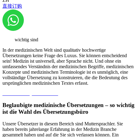
ZH
直接订购
Medizinische Übersetzungen sind ein Gebiet, in dem
Fremdsprachenkenntnisse nicht die einzige Voraussetzung für
die Vorbereitung einer professionellen Übersetzung sind…
In der medizinischen Welt sind qualitativ hochwertige
Übersetzungen keine Frage des Luxus. Sie können entscheidend
sein! Medizin ist universell, aber Sprache nicht. Und ohne ein
umfassendes Verständnis der medizinischen Begriffe, medizinischen
Konzepte und medizinischen Terminologie ist es unmöglich, eine
vollständige Übersetzung zu konstruieren, die die Bedeutung des
ursprünglichen medizinischen Textes erfasst.
Gratis Offerte jetzt anfordern
Beglaubigte medizinische Übersetzungen – so wichtig
ist die Wahl des Übersetzungsbüro
Unsere Übersetzer in diesem Bereich sind Muttersprachler. Sie
haben bereits jahrelange Erfahrung in der Medizin Branche
gesammelt haben und auf die Sie sich verlassen können. Ein