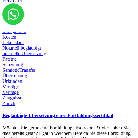
Diplom
Dokumente
Emigration
Geburtsurkunde
Heirat
Immigration
Kosten
Lebenslauf
Notariell beglaubigt
notarielle Übersetzung
Patente
Scheidung
SemioticTransfer
Übersetzung
Urkunden
Verträge
Verträge
Zeugnisse
Zürich
Beglaubigte Übersetzung eines Fortbildungszertifikat
Möchten Sie gerne eine Fortbildung absolvieren? Oder haben Sie
dies bereits getan? Egal in welchem Bereich Sie diese Fortbildung