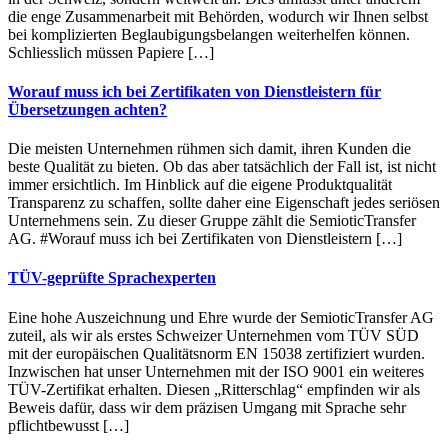
die enge Zusammenarbeit mit Behörden, wodurch wir Ihnen selbst
bei komplizierten Beglaubigungsbelangen weiterhelfen können.
Schliesslich müssen Papiere […]
Worauf muss ich bei Zertifikaten von Dienstleistern für
Übersetzungen achten?
Die meisten Unternehmen rühmen sich damit, ihren Kunden die
beste Qualität zu bieten. Ob das aber tatsächlich der Fall ist, ist nicht
immer ersichtlich. Im Hinblick auf die eigene Produktqualität
Transparenz zu schaffen, sollte daher eine Eigenschaft jedes seriösen
Unternehmens sein. Zu dieser Gruppe zählt die SemioticTransfer
AG. #Worauf muss ich bei Zertifikaten von Dienstleistern […]
TÜV-geprüfte Sprachexperten
Eine hohe Auszeichnung und Ehre wurde der SemioticTransfer AG
zuteil, als wir als erstes Schweizer Unternehmen vom TÜV SÜD
mit der europäischen Qualitätsnorm EN 15038 zertifiziert wurden.
Inzwischen hat unser Unternehmen mit der ISO 9001 ein weiteres
TÜV-Zertifikat erhalten. Diesen „Ritterschlag“ empfinden wir als
Beweis dafür, dass wir dem präzisen Umgang mit Sprache sehr
pflichtbewusst […]