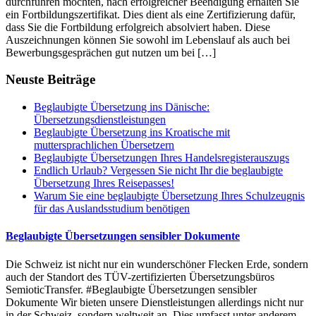
durchführen möchten, nach erfolgreicher Beendigung erhalten Sie
ein Fortbildungszertifikat. Dies dient als eine Zertifizierung dafür,
dass Sie die Fortbildung erfolgreich absolviert haben. Diese
Auszeichnungen können Sie sowohl im Lebenslauf als auch bei
Bewerbungsgesprächen gut nutzen um bei […]
Neuste Beiträge
Beglaubigte Übersetzung ins Dänische:
Übersetzungsdienstleistungen
Beglaubigte Übersetzung ins Kroatische mit
muttersprachlichen Übersetzern
Beglaubigte Übersetzungen Ihres Handelsregisterauszugs
Endlich Urlaub? Vergessen Sie nicht Ihr die beglaubigte
Übersetzung Ihres Reisepasses!
Warum Sie eine beglaubigte Übersetzung Ihres Schulzeugnis
für das Auslandsstudium benötigen
Beglaubigte Übersetzungen sensibler Dokumente
Die Schweiz ist nicht nur ein wunderschöner Flecken Erde, sondern
auch der Standort des TÜV-zertifizierten Übersetzungsbüros
SemioticTransfer. #Beglaubigte Übersetzungen sensibler
Dokumente Wir bieten unsere Dienstleistungen allerdings nicht nur
in der Schweiz, sondern weltweit an. Dies umfasst unter anderem