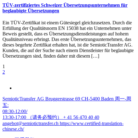
TÜV-zertifiziertes Schweizer Übersetzungsunternehmen für
beglaubigte Übersetzungen
Ein TÜV-Zertifikat ist einem Gütesiegel gleichzusetzen. Durch die
Erfüllung der Qualitätsnorm EN 15038 hat ein Unternehmen unter
Beweis gestellt, dass es Übersetzungsdienstleistungen auf hohem
Qualitätsniveau erbringt. Das erste Übersetzungsunternehmen, das
dieses begehrte Zertifikat erhalten hat, ist die SemioticTransfer AG.
Kunden, die auf der Suche nach einem Dienstleister für beglaubigte
Übersetzungen sind, finden daher mit diesem […]
1
2
SemioticTransfer AG Bruggerstrasse 69 CH-5400 Baden 周一-周
五:
08:30-12:00/
13:30-17:00 （请务必预约）
+ 41 56 470 40 40
angebot@semiotictransfer.ch
https://www.certified-translation-
chinese.ch/