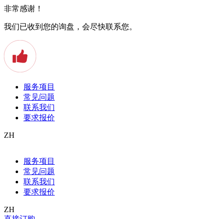
非常感谢！
我们已收到您的询盘，会尽快联系您。
服务项目
常见问题
联系我们
要求报价
ZH
Allgemein
服务项目
Apostille
常见问题
Arbeitszeugnis
Auslandstudium
联系我们
Baden
要求报价
Beeidigter Übersetzer
Beglaubigte Übersetzung
ZH
Bern
直接订购