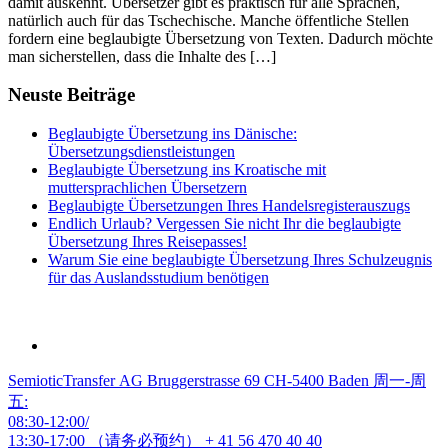
damit auskennt. Übersetzer gibt es praktisch für alle Sprachen,
natürlich auch für das Tschechische. Manche öffentliche Stellen
fordern eine beglaubigte Übersetzung von Texten. Dadurch möchte
man sicherstellen, dass die Inhalte des […]
Neuste Beiträge
Beglaubigte Übersetzung ins Dänische:
Übersetzungsdienstleistungen
Beglaubigte Übersetzung ins Kroatische mit
muttersprachlichen Übersetzern
Beglaubigte Übersetzungen Ihres Handelsregisterauszugs
Endlich Urlaub? Vergessen Sie nicht Ihr die beglaubigte
Übersetzung Ihres Reisepasses!
Warum Sie eine beglaubigte Übersetzung Ihres Schulzeugnis
für das Auslandsstudium benötigen
SemioticTransfer AG Bruggerstrasse 69 CH-5400 Baden 周一-周
五:
08:30-12:00/
13:30-17:00 （请务必预约）
+ 41 56 470 40 40