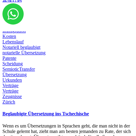
Diplom
Dokumente
Emigration
Geburtsurkunde
Heirat
Immigration
Kosten
Lebenslauf
Notariell beglaubigt
notarielle Übersetzung
Patente
Scheidung
SemioticTransfer
Übersetzung
Urkunden
Verträge
Verträge
Zeugnisse
Zürich
Beglaubigte Übersetzung ins Tschechische
Wenn es um Übersetzungen in Sprachen geht, die man nicht in der
Schule gelernt hat, zieht man am besten jemanden zu Rate, der sich