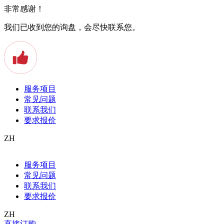
非常感谢！
我们已收到您的询盘，会尽快联系您。
服务项目
常见问题
联系我们
要求报价
ZH
Allgemein
服务项目
Apostille
常见问题
Arbeitszeugnis
Auslandstudium
联系我们
Baden
要求报价
Beeidigter Übersetzer
Beglaubigte Übersetzung
ZH
Bern
直接订购