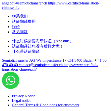
angebot@semiotictransfer.ch
https://www.certified-translation-
chinese.ch/
联系我们
认证翻译费用
报价
常见问题
什么时候需要海牙认证（Apostille）
认证翻译让您没有后顾之忧！
什么是认证翻译
SemioticTransfer AG Wettingerstrasse 17 CH-5400 Baden
+ 41 56
470 40 40
contact@semiotictransfer.ch
https://www.certified-
translation-chinese.ch/
Privacy Notice
Legal notice
General Terms & Conditions for customers