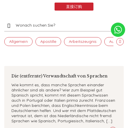
直接订购
服务项目
常见问题
Allgemein
Apostille
Arbeitszeugnis
Auslands
联系我们
要求报价
Die (entfernte) Verwandtschaft von Sprachen
Wie kommt es, dass manche Sprachen einander
ähnlicher sind als andere? Wer zum Beispiel gut
Spanisch spricht, kommt mit diesem Sprachwissen
auch in Portugal oder Italien prima zurecht. Franzosen
und Polen berichten, dass Englischkenntnisse beim
Deutschlernen helfen. Und wer mit dem Plattdeutschen
vertraut ist, dem ist das Niederländische nicht fremd.
Sprachen wie Spanisch, Portugiesisch, Italienisch, […]