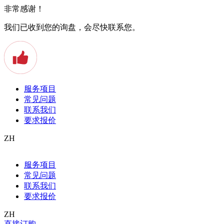
非常感谢！
我们已收到您的询盘，会尽快联系您。
服务项目
常见问题
联系我们
要求报价
ZH
Allgemein
服务项目
Apostille
常见问题
Arbeitszeugnis
Auslandstudium
联系我们
Baden
要求报价
Beeidigter Übersetzer
Beglaubigte Übersetzung
ZH
Bern
直接订购