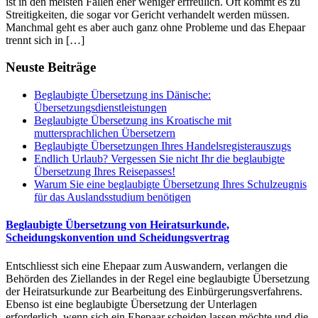
ist in den meisten Fällen eher weniger erfreulich. Oft kommt es zu
Streitigkeiten, die sogar vor Gericht verhandelt werden müssen.
Manchmal geht es aber auch ganz ohne Probleme und das Ehepaar
trennt sich in […]
Neuste Beiträge
Beglaubigte Übersetzung ins Dänische:
Übersetzungsdienstleistungen
Beglaubigte Übersetzung ins Kroatische mit
muttersprachlichen Übersetzern
Beglaubigte Übersetzungen Ihres Handelsregisterauszugs
Endlich Urlaub? Vergessen Sie nicht Ihr die beglaubigte
Übersetzung Ihres Reisepasses!
Warum Sie eine beglaubigte Übersetzung Ihres Schulzeugnis
für das Auslandsstudium benötigen
Beglaubigte Übersetzung von Heiratsurkunde,
Scheidungskonvention und Scheidungsvertrag
Entschliesst sich eine Ehepaar zum Auswandern, verlangen die
Behörden des Ziellandes in der Regel eine beglaubigte Übersetzung
der Heiratsurkunde zur Bearbeitung des Einbürgerungsverfahrens.
Ebenso ist eine beglaubigte Übersetzung der Unterlagen
erforderlich, wenn sich ein Ehepaar scheiden lassen möchte und die