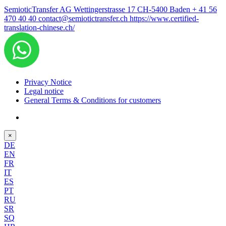
SemioticTransfer AG Wettingerstrasse 17 CH-5400 Baden
+ 41 56
470 40 40
contact@semiotictransfer.ch
https://www.certified-
translation-chinese.ch/
Privacy Notice
Legal notice
General Terms & Conditions for customers
×
DE
EN
FR
IT
ES
PT
RU
SR
SQ