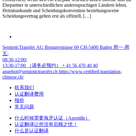
Ehepartner in unterschiedlichen anderssprachigen Ländern leben.
Heiratsurkunde und Scheidungskonvention beziehungsweise
Scheidungsvertrag gelten erst als offiziell, […]
SemioticTransfer AG Bruggerstrasse 69 CH-5400 Baden 周一-周
五:
08:30-12:00/
13:30-17:00 （请务必预约）
+ 41 56 470 40 40
angebot@semiotictransfer.ch
https://www.certified-translation-
chinese.ch/
联系我们
认证翻译费用
报价
常见问题
什么时候需要海牙认证（Apostille）
认证翻译让您没有后顾之忧！
什么是认证翻译