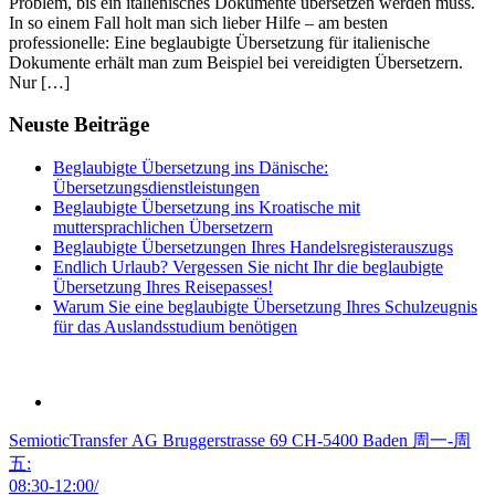
Problem, bis ein italienisches Dokumente übersetzen werden muss.
In so einem Fall holt man sich lieber Hilfe – am besten
professionelle: Eine beglaubigte Übersetzung für italienische
Dokumente erhält man zum Beispiel bei vereidigten Übersetzern.
Nur […]
Neuste Beiträge
Beglaubigte Übersetzung ins Dänische:
Übersetzungsdienstleistungen
Beglaubigte Übersetzung ins Kroatische mit
muttersprachlichen Übersetzern
Beglaubigte Übersetzungen Ihres Handelsregisterauszugs
Endlich Urlaub? Vergessen Sie nicht Ihr die beglaubigte
Übersetzung Ihres Reisepasses!
Warum Sie eine beglaubigte Übersetzung Ihres Schulzeugnis
für das Auslandsstudium benötigen
SemioticTransfer AG Bruggerstrasse 69 CH-5400 Baden 周一-周
五:
08:30-12:00/