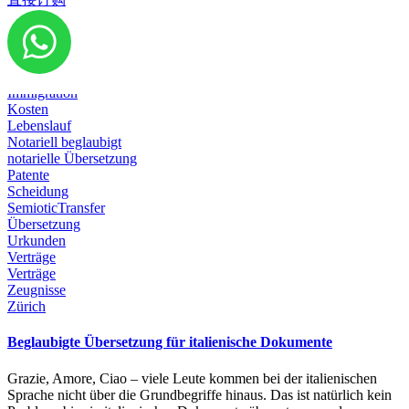
Diplom
Dokumente
Emigration
Geburtsurkunde
Heirat
Immigration
Kosten
Lebenslauf
Notariell beglaubigt
notarielle Übersetzung
Patente
Scheidung
SemioticTransfer
Übersetzung
Urkunden
Verträge
Verträge
Zeugnisse
Zürich
Beglaubigte Übersetzung für italienische Dokumente
Grazie, Amore, Ciao – viele Leute kommen bei der italienischen
Sprache nicht über die Grundbegriffe hinaus. Das ist natürlich kein