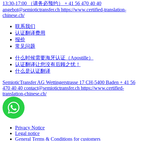
13:30-17:00 （请务必预约）
+ 41 56 470 40 40
angebot@semiotictransfer.ch
https://www.certified-translation-
chinese.ch/
联系我们
认证翻译费用
报价
常见问题
什么时候需要海牙认证（Apostille）
认证翻译让您没有后顾之忧！
什么是认证翻译
SemioticTransfer AG Wettingerstrasse 17 CH-5400 Baden
+ 41 56
470 40 40
contact@semiotictransfer.ch
https://www.certified-
translation-chinese.ch/
Privacy Notice
Legal notice
General Terms & Conditions for customers