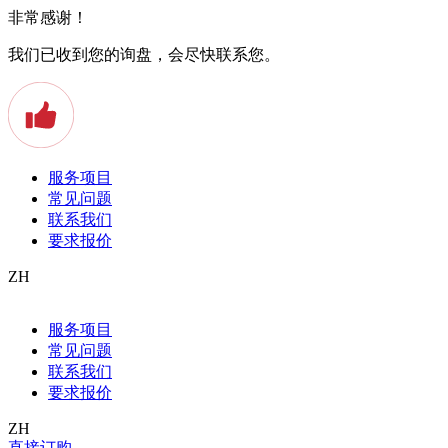
非常感谢！
我们已收到您的询盘，会尽快联系您。
服务项目
常见问题
联系我们
要求报价
ZH
Allgemein
服务项目
Apostille
常见问题
Arbeitszeugnis
Auslandstudium
联系我们
Baden
要求报价
Beeidigter Übersetzer
Beglaubigte Übersetzung
ZH
Bern
直接订购