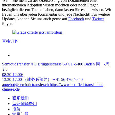
Wenn Sie mehr zu der Übersetzung von Dokumenten einer
internationalen Adoption wissen möchten oder noch Fragen
bezüglich diesem Thema haben, dann lassen Sie es uns wissen. Wir
freuen uns über jeden Kommentar und jede Nachricht! Für weitere
Updates, können Sie uns auch gerne auf
Facebook
und
Twitter
folgen.
直接订购
SemioticTransfer AG Bruggerstrasse 69 CH-5400 Baden 周一-周
五:
08:30-12:00/
13:30-17:00 （请务必预约）
+ 41 56 470 40 40
angebot@semiotictransfer.ch
https://www.certified-translation-
chinese.ch/
联系我们
认证翻译费用
报价
常见问题