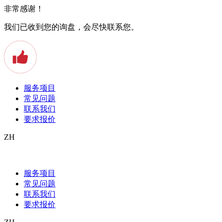
非常感谢！
我们已收到您的询盘，会尽快联系您。
服务项目
常见问题
联系我们
要求报价
ZH
Internationale Adoption – Was Sie wissen
müssen
服务项目
常见问题
Eine Adoption ist ein langwieriger Prozess und gerade bei
联系我们
internationalen und länderübergreifenden Adoptionen kann es
要求报价
immer wieder zu Komplikationen kommen. Um das zu vermeiden,
ist es ratsam eine beglaubigte Übersetzung Ihrer internationalen