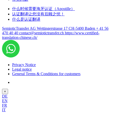
什么时候需要海牙认证（Apostille）
认证翻译让您没有后顾之忧！
什么是认证翻译
SemioticTransfer AG Wettingerstrasse 17 CH-5400 Baden
+ 41 56
470 40 40
contact@semiotictransfer.ch
https://www.certified-
translation-chinese.ch/
Privacy Notice
Legal notice
General Terms & Conditions for customers
×
DE
EN
FR
IT