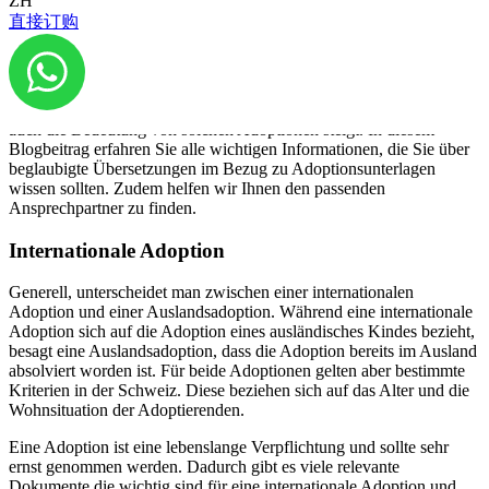
ZH
直接订购
Adoptionsunterlagen anzufertigen. Das ist natürlich nur notwendig,
wenn Ihre Adoption international durchgeführt wird oder bereits im
Auslands geschehen ist. Die Globalisierung und der Trend zu
verschwindenen Grenzen zwischen den Ländern macht eine
internationale Adoption einfacher als sie mal früher war. Weswegen
auch die Bedeutung von solchen Adoptionen steigt. In diesem
Blogbeitrag erfahren Sie alle wichtigen Informationen, die Sie über
beglaubigte Übersetzungen im Bezug zu Adoptionsunterlagen
wissen sollten. Zudem helfen wir Ihnen den passenden
Ansprechpartner zu finden.
Internationale Adoption
Generell, unterscheidet man zwischen einer internationalen
Adoption und einer Auslandsadoption. Während eine internationale
Adoption sich auf die Adoption eines ausländisches Kindes bezieht,
besagt eine Auslandsadoption, dass die Adoption bereits im Ausland
absolviert worden ist. Für beide Adoptionen gelten aber bestimmte
Kriterien in der Schweiz. Diese beziehen sich auf das Alter und die
Wohnsituation der Adoptierenden.
Eine Adoption ist eine lebenslange Verpflichtung und sollte sehr
ernst genommen werden. Dadurch gibt es viele relevante
Dokumente die wichtig sind für eine internationale Adoption und