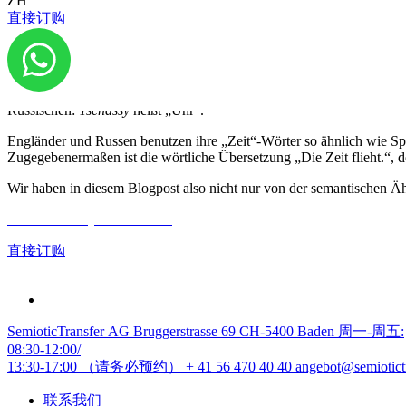
ZH
bedeutet neben „Zeit“ auch „Stunde“.
直接订购
Im Französischen, Spanischen und Polnischen beobachten wir demnach
Sprachwissenschaftler eine Ähnlichkeit auf der Bedeutungsebene: „J
Ein weiteres Beispiel für die semantische Ähnlichkeit in unterschied
Russischen:
Tschassy
heißt „Uhr“.
Engländer und Russen benutzen ihre „Zeit“-Wörter so ähnlich wie Spr
Zugegebenermaßen ist die wörtliche Übersetzung „Die Zeit flieht.“, do
Wir haben in diesem Blogpost also nicht nur von der semantischen Ähn
Gratis Offerte jetzt anfordern
直接订购
SemioticTransfer AG Bruggerstrasse 69 CH-5400 Baden 周一-周五:
08:30-12:00/
13:30-17:00 （请务必预约）
+ 41 56 470 40 40
angebot@semiotict
联系我们