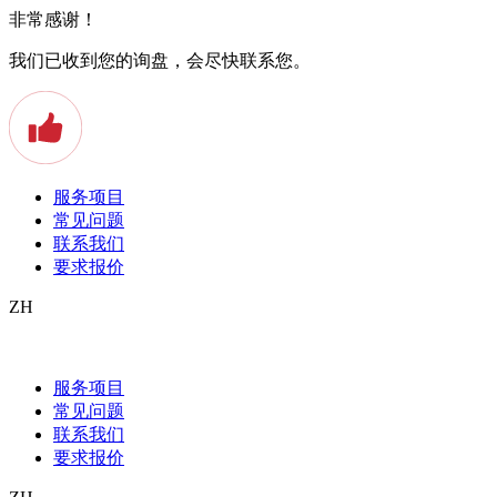
非常感谢！
我们已收到您的询盘，会尽快联系您。
服务项目
常见问题
联系我们
要求报价
ZH
Die semantische Ähnlichkeit zwischen Spr
服务项目
Die Zeit ist nicht materiell, sie ist ein Konstrukt, das uns beim Ei
常见问题
wahr, die zwischen Zeitpunkt A und B stattfinden.
联系我们
要求报价
Ungeachtet der schweren Greifbarkeit des Begriffs «Zeit» taucht er 
Le temps
und
el tiempo
gehen auf das lateinische
tempus
zurück. Inte