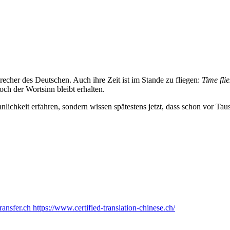
 eine semantische Ähnlichkeit der Begriffe, die vom Wort für „Zeit“ 
ahreszeit“ und „Stunde“ sind bestimmte Formen der „Zeit“, sie können
lichen Sprachen: Das Wort
czas
, das bekanntlich im Polnischen mit der 
echer des Deutschen. Auch ihre Zeit ist im Stande zu fliegen:
Time fli
ch der Wortsinn bleibt erhalten.
lichkeit erfahren, sondern wissen spätestens jetzt, dass schon vor Tau
ransfer.ch
https://www.certified-translation-chinese.ch/