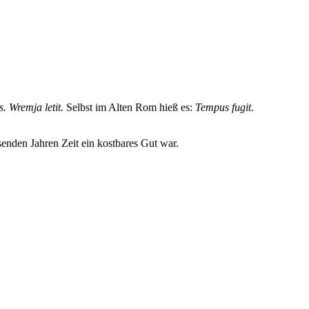
abgedeckt werden. Unter „semantischer Ähnlichkeit“ verstehen
 unter dem Oberbegriff „Zeit“ zusammengefasst werden.
Bedeutung „Zeit“ oder „Stunde“ verwendet wird, gibt es ähnlich im
es. W
remja letit.
Selbst im Alten Rom hieß es:
Tempus fugit
.
senden Jahren Zeit ein kostbares Gut war.