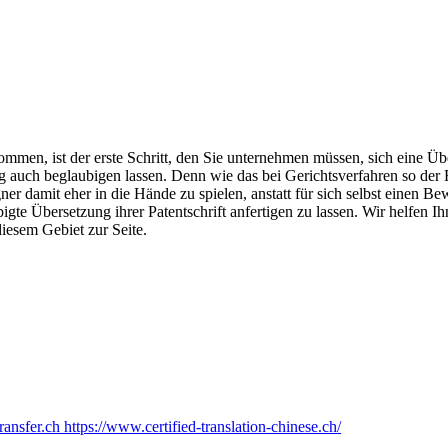
gentum auch international
 Patentamt. Dort legt man seine Erfindung zur Prüfung vor und erhält dan
er gibt es auch auf diesem Gebiet Diebe, die natürlich auch vor Land
n ihr Patent international geschützt ist, müssen Sie dies doch vor Ort
benötigen Sie in jedem Fall eine beglaubigte Übersetzung ihrer Patent
kommen, ist der erste Schritt, den Sie unternehmen müssen, sich eine Übe
 auch beglaubigen lassen. Denn wie das bei Gerichtsverfahren so der Fa
r damit eher in die Hände zu spielen, anstatt für sich selbst einen 
gte Übersetzung ihrer Patentschrift anfertigen zu lassen. Wir helfen Ih
diesem Gebiet zur Seite.
ransfer.ch
https://www.certified-translation-chinese.ch/