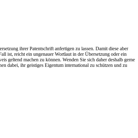
n dafür ein in der Regel international gültiges Patent. Dieses soll ihr
es- und Sprachgrenzen keinen Halt machen. Sie mögen ein Patent
 beweisen können, wenn ein solcher Diebstahl ihres geistigen
schrift.
rsetzung ihrer Patentschrift anfertigen zu lassen. Damit diese aber
ll ist, reicht ein ungenauer Wortlaut in der Übersetzung oder ein
Beweis geltend machen zu können. Wenden Sie sich daher deshalb gerne
nen dabei, ihr geistiges Eigentum international zu schützen und zu