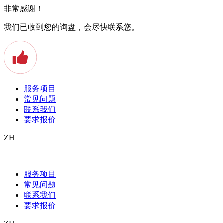
非常感谢！
我们已收到您的询盘，会尽快联系您。
服务项目
常见问题
联系我们
要求报价
ZH
Beglaubigte Übersetzungen von Patentschr
服务项目
Eine Erfindung, eine Innovation, die von Ihnen stammt, ist ihr geisti
常见问题
Eigentum nicht geschützt, könnte es sich jeder einfach nehmen und die
联系我们
Verluste hinnehmen. Wenn es keinen Schutz des geistigen Eigentums du
要求报价
überhaupt Innovationen zu entwickeln. Geistige Arbeit muss sich schl