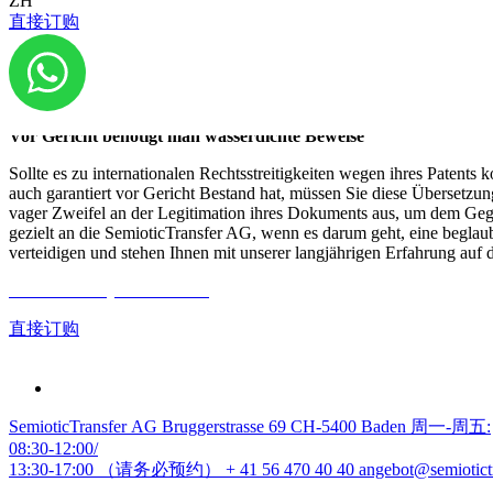
ZH
Ein übersetztes und beglaubigtes Patent schützt ihr geistiges Ei
直接订购
In den meisten Ländern gilt dieses Prinzip und fast jedes Land hat ein
geistiges Eigentum vor Diebstahl und Missbrauch schützen. Doch leid
vielleicht angemeldet haben, aber eben nur in einer Sprache. Auch wen
Eigentums in einem anderen Land begangen wird. Und dafür wiederum 
Vor Gericht benötigt man wasserdichte Beweise
Sollte es zu internationalen Rechtsstreitigkeiten wegen ihres Patents 
auch garantiert vor Gericht Bestand hat, müssen Sie diese Übersetzung
vager Zweifel an der Legitimation ihres Dokuments aus, um dem Gegne
gezielt an die SemioticTransfer AG, wenn es darum geht, eine beglaubi
verteidigen und stehen Ihnen mit unserer langjährigen Erfahrung auf 
Gratis Offerte jetzt anfordern
直接订购
SemioticTransfer AG Bruggerstrasse 69 CH-5400 Baden 周一-周五:
08:30-12:00/
13:30-17:00 （请务必预约）
+ 41 56 470 40 40
angebot@semiotict