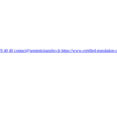
70 40 40
contact@semiotictransfer.ch
https://www.certified-translation-