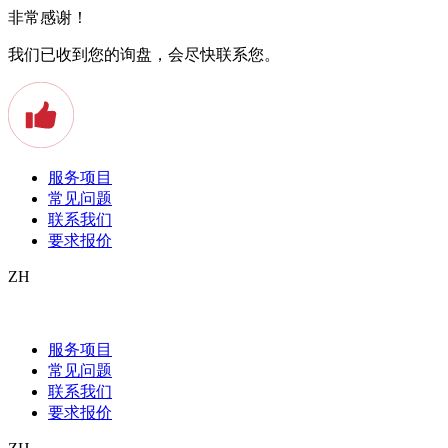
非常感谢！
我们已收到您的询盘，会尽快联系您。
服务项目
常见问题
联系我们
要求报价
ZH
Beglaubigte Übersetzung Ihrer
Steuerunterlagen
服务项目
常见问题
Steuererklärungen – jeder muss Sie machen, sowohl grosse und
联系我们
kleine Unternehmen, als auch Privatpersonen. Oft wird diese
要求报价
Aufgabe als lästig angesehen, da oft Probleme, Unklarheiten, und
Fragen aufkommen.