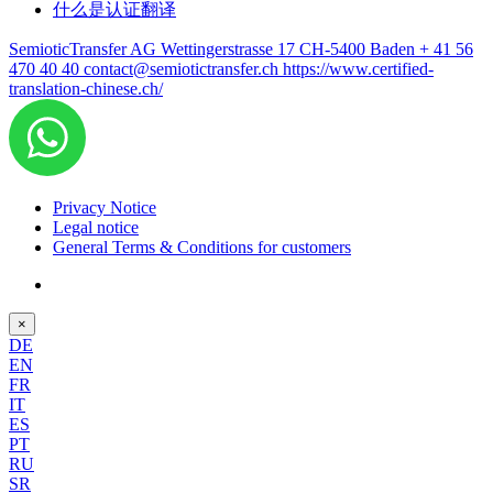
什么是认证翻译
SemioticTransfer AG Wettingerstrasse 17 CH-5400 Baden
+ 41 56
470 40 40
contact@semiotictransfer.ch
https://www.certified-
translation-chinese.ch/
Privacy Notice
Legal notice
General Terms & Conditions for customers
×
DE
EN
FR
IT
ES
PT
RU
SR