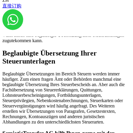
ZH
直接订购
Wenn das ganze dann auch noch in einer anderen Fremdsprache
gemacht werden soll, wo zum Beispiel auch andere Steuersysteme
gelten, oder wenn Sie ausländische Dokumente miteinziehen sollen
wird es nur noch schwieriger. Wir wollen Ihnen das alles
vereinfachen. In diesem Blogbeitrag erklären wir Ihnen wieso und
wann Ihnen eine beglaubigte Übersetzung Ihrer Steuerunterlagen
zugutekommen kann.
Beglaubigte Übersetzung Ihrer
Steuerunterlagen
Beglaubigte Übersetzungen im Bereich Steuern werden immer
häufiger. Zum einen fragen Ämt oder Behörden manchmal eine
beglaubigte Übersetzung Ihres Steuerbescheids an. Aber auch die
Fachübersetzung von Steuererklärungen, Quittungen,
Lohnsteuerbescheinigungen, Fortbildungsunterlagen,
Steuerprivilegien, Nebenkostenabrechnungen, Steuerkarten oder
Steuervergünstigungen wird häufig angefragt. Des Weiteren
erstellen wir Übersetzungen von Paragrafen, Gesetzestexten,
Rechnungen, Kontoauszügen und anderen juristischen
Abhandlungen zu den unterschiedlichsten Steuerarten.